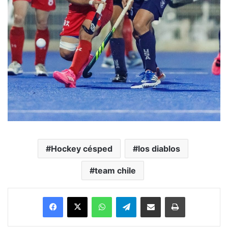
Hockey césped
los diablos
team chile
Facebook
X
WhatsApp
Telegram
Enviar vía email
Imprimir