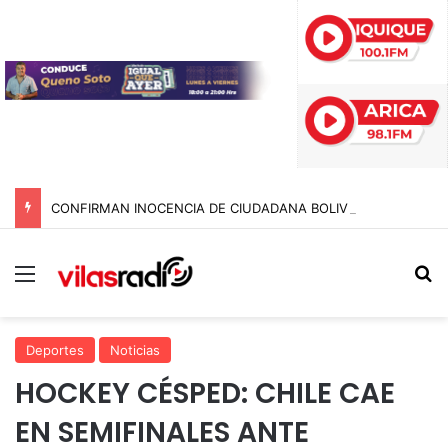
CONFIRMAN INOCENCIA DE CIUDADANA BOLIVIANA ACUSADA POR CONTRABANDO DE DINERO TRAS CASI UN AÑO RETENIDA EN CHILE
Menú
B
Deportes
Noticias
HOCKEY CÉSPED: CHILE CAE
EN SEMIFINALES ANTE