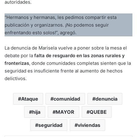
autoridades.
“Hermanos y hermanas, les pedimos compartir esta
publicación y organizarnos. ¡No podemos seguir
enfrentando esto solos!”, agregó.
La denuncia de Marisela vuelve a poner sobre la mesa el
debate por la
falta de resguardo en las zonas rurales y
fronterizas
, donde comunidades completas sienten que la
seguridad es insuficiente frente al aumento de hechos
delictivos.
Ataque
comunidad
denuncia
hija
MAYOR
QUEBE
seguridad
viviendas