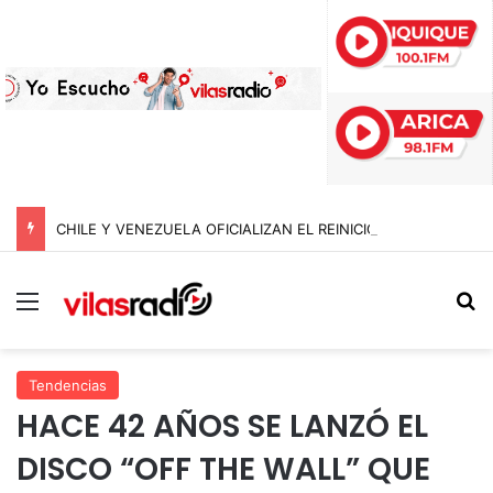
CHILE Y VENEZUELA OFICIALIZAN EL REINICIO DE RELACIONES CONSULARES Y AVANZAN HACIA LA NORMALIZACIÓN DE VÍNCULOS BILATERALES
Menú
B
Tendencias
HACE 42 AÑOS SE LANZÓ EL
DISCO “OFF THE WALL” QUE