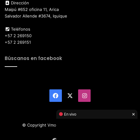
Dirección
Maipú #652 oficina 11, Arica
Salvador Allende #3674, Iquique
Teléfonos
+57 2 269150
+57 2 269151
Búscanos en facebook
Facebook
X
Instagram
×
En vivo
© Copyright Vmotor TI 2026, All Rights Reserved