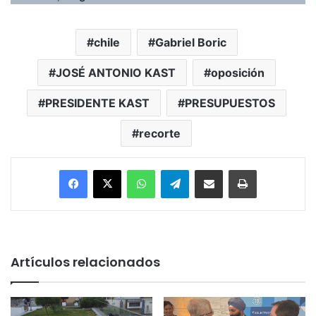
chile
Gabriel Boric
JOSÉ ANTONIO KAST
oposición
PRESIDENTE KAST
PRESUPUESTOS
recorte
Facebook
X
WhatsApp
Telegram
Enviar vía email
Imprimir
Artículos relacionados