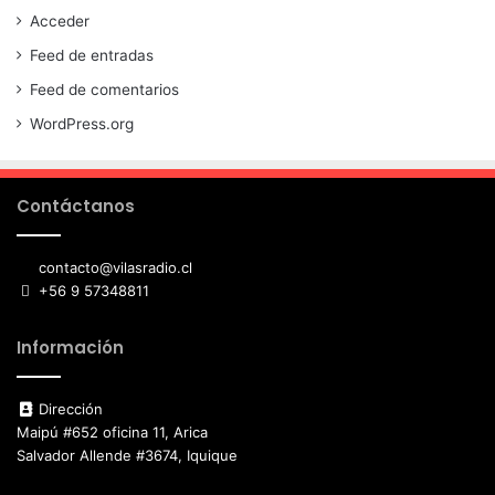
Acceder
Feed de entradas
Feed de comentarios
WordPress.org
Contáctanos
contacto@vilasradio.cl
+56 9 57348811
Información
Dirección
Maipú #652 oficina 11, Arica
Salvador Allende #3674, Iquique