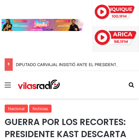
DIPUTADO CARVAJAL INSISTIÓ ANTE EL PRESIDENTE, PERO EL 10 DE AGOSTO NO SERÁ FERIADO ESTE AÑO
Menú
B
Nacional
Noticias
GUERRA POR LOS RECORTES:
PRESIDENTE KAST DESCARTA