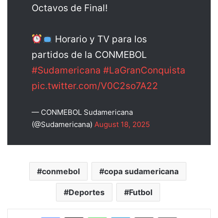
Octavos de Final!
Horario y TV para los
partidos de la CONMEBOL
#Sudamericana
#LaGranConquista
pic.twitter.com/V0C2so7A22
— CONMEBOL Sudamericana
(@Sudamericana)
August 18, 2025
conmebol
copa sudamericana
Deportes
Futbol
Facebook
X
WhatsApp
Telegram
Enviar vía email
Imprimir