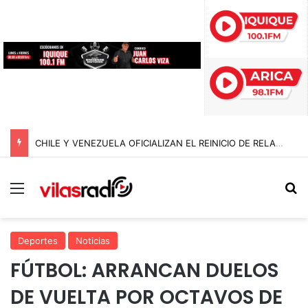
CHILE Y VENEZUELA OFICIALIZAN EL REINICIO DE RELACIONES CONSULARES Y AVANZAN HACIA LA NORMALIZACIÓN DE VÍNCULOS BILATERALES
Menú
B
Deportes
Noticias
FÚTBOL: ARRANCAN DUELOS
DE VUELTA POR OCTAVOS DE