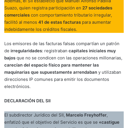
Además, el SII estableció que Manuel Alfonso Padilla
Suazo, quien registra participación en
27 sociedades
comerciales
con comportamiento tributario irregular,
facilitó al menos
41 de estas facturas
para aumentar
indebidamente los créditos fiscales.
Los emisores de las facturas falsas compartían un patrón
de
irregularidades
: registraban
capitales iniciales muy
bajos
que no se condicen con las operaciones millonarias,
carecían del espacio físico para mantener las
maquinarias que supuestamente arrendaban
y utilizaban
direcciones IP comunes para emitir los documentos
electrónicos.
DECLARACIÓN DEL SII
El subdirector Jurídico del SII,
Marcelo Freyhoffer
,
enfatizó que el objetivo del Servicio es que se
«castigue