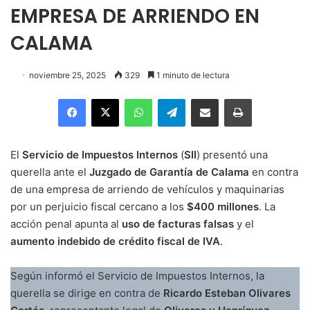
EMPRESA DE ARRIENDO EN
CALAMA
noviembre 25, 2025
329
1 minuto de lectura
Facebook
X
WhatsApp
Telegram
Enviar vía email
Imprimir
El
Servicio de Impuestos Internos
(
SII
) presentó una
querella ante el
Juzgado de Garantía de Calama
en contra
de una empresa de arriendo de vehículos y maquinarias
por un perjuicio fiscal cercano a los
$400 millones
. La
acción penal apunta al
uso de facturas falsas
y el
aumento indebido de crédito fiscal de IVA
.
Según informó el Servicio de Impuestos Internos, la
querella se dirige en contra de
Ricardo Esteban Olivares