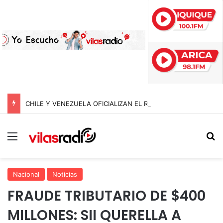
CHILE Y VENEZUELA OFICIALIZAN EL REINICIO DE RELACIONES CONSULARES Y AVANZAN HACIA LA NORMALIZACIÓN DE VÍNCULOS BILATERALES
Menú
B
Nacional
Noticias
FRAUDE TRIBUTARIO DE $400
MILLONES: SII QUERELLA A