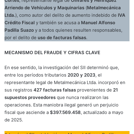
Cortés
, representante legal de
Olivares y Henríquez
Arriendo de Vehículos y Maquinarias
(
Metalmecánica
Ltda.
), como autor del delito de aumento indebido de
IVA
Crédito Fiscal
y también se acusa a
Manuel Alfonso
Padilla Suazo
y a todos quienes resulten responsables,
por el delito de
uso de facturas falsas
.
MECANISMO DEL FRAUDE Y CIFRAS CLAVE
En ese sentido, la investigación del SII determinó que,
entre los períodos tributarios
2020 y 2023
, el
representante legal de Metalmecánica Ltda. incorporó en
sus registros
427 facturas falsas
provenientes de
21
supuestos proveedores
que nunca realizaron las
operaciones. Esta maniobra ilegal generó un perjuicio
fiscal que asciende a
$397.569.458
, actualizado a mayo
de 2025.