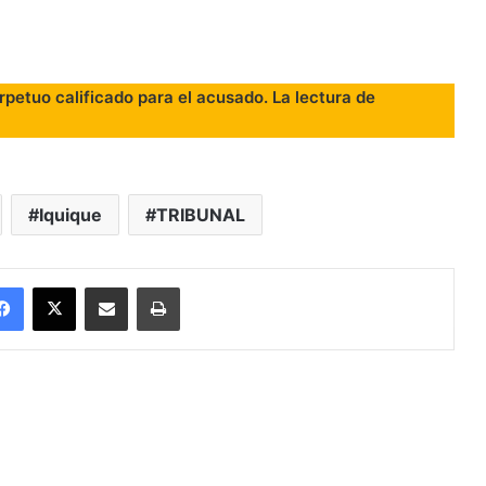
erpetuo calificado para el acusado. La lectura de
Iquique
TRIBUNAL
Facebook
X
Enviar vía email
Imprimir