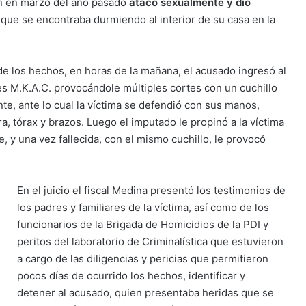
en en marzo del año pasado
atacó sexualmente y dio
, que se encontraba durmiendo al interior de su casa en la
a de los hechos, en horas de la mañana, el acusado ingresó al
les M.K.A.C. provocándole múltiples cortes con un cuchillo
e, ante lo cual la víctima se defendió con sus manos,
, tórax y brazos. Luego el imputado le propinó a la víctima
e, y una vez fallecida, con el mismo cuchillo, le provocó
En el juicio el fiscal Medina presentó los testimonios de
los padres y familiares de la víctima, así como de los
funcionarios de la Brigada de Homicidios de la PDI y
peritos del laboratorio de Criminalística que estuvieron
a cargo de las diligencias y pericias que permitieron
pocos días de ocurrido los hechos, identificar y
detener al acusado, quien presentaba heridas que se