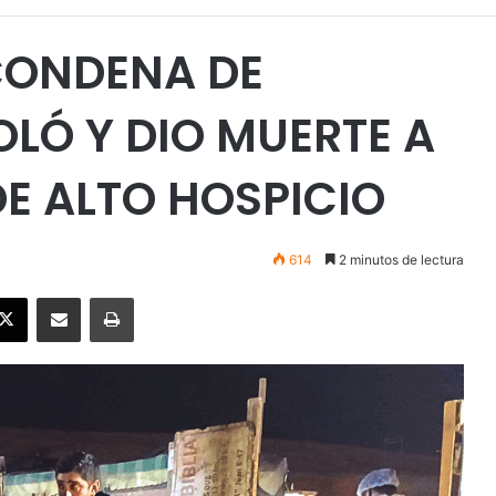
CONDENA DE
LÓ Y DIO MUERTE A
E ALTO HOSPICIO
614
2 minutos de lectura
ebook
X
Enviar vía email
Imprimir