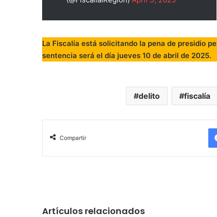
La Fiscalía está solicitando la pena de presidio p
sentencia será el día jueves 10 de abril de 2025.
delito
fiscalía
Compartir
Artículos relacionados