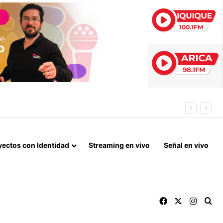
RA EL DOMINGO
yectos con Identidad
Streaming en vivo
Señal en vivo
Facebook
X
Instag
Bu