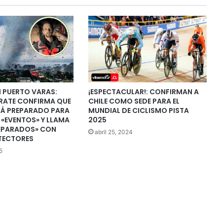
 PUERTO VARAS:
¡ESPECTACULAR!: CONFIRMAN A
RATE CONFIRMA QUE
CHILE COMO SEDE PARA EL
STÁ PREPARADO PARA
MUNDIAL DE CICLISMO PISTA
E «EVENTOS» Y LLAMA
2025
REPARADOS» CON
abril 25, 2024
TECTORES
5