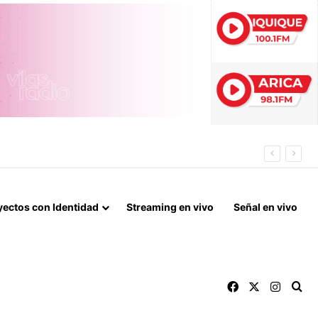
S
yectos con Identidad
Streaming en vivo
Señal en vivo
Facebook
X
Instag
Bu