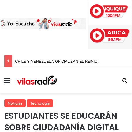
CHILE Y VENEZUELA OFICIALIZAN EL REINICIO DE RELACIONES CONSULARES Y AVANZAN HACIA LA NORMALIZACIÓN DE VÍNCULOS BILATERALES
Menú
B
Noticias
Tecnología
ESTUDIANTES SE EDUCARÁN
SOBRE CIUDADANÍA DIGITAL