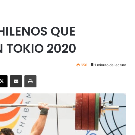
HILENOS QUE
 TOKIO 2020
656
1 minuto de lectura
ebook
X
Enviar vía email
Imprimir