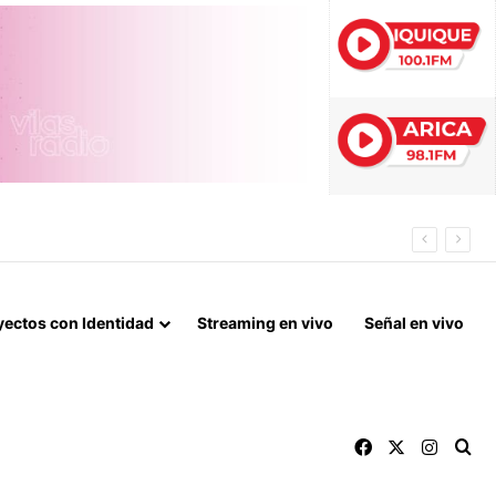
ES EN COLCHANE
yectos con Identidad
Streaming en vivo
Señal en vivo
Facebook
X
Instag
Bu