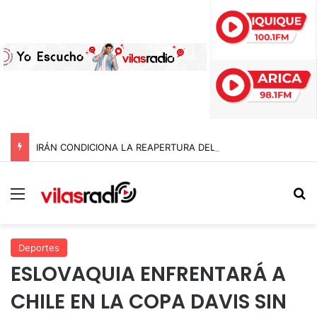
IRÁN CONDICIONA LA REAPERTURA DEL ESTRECHO DE ORMUZ Y EXIGE A ESTADOS UNIDOS EL FIN DEL BLOQUEO Y REPARACIONES DE GUERRA
Menú
B
Deportes
ESLOVAQUIA ENFRENTARÁ A
CHILE EN LA COPA DAVIS SIN