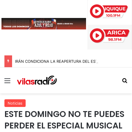
IRÁN CONDICIONA LA REAPERTURA DEL ESTRECHO DE ORMUZ Y EXIGE A ESTADOS UNIDOS EL FIN DEL BLOQUEO Y REPARACIONES DE GUERRA
Menú
B
Noticias
ESTE DOMINGO NO TE PUEDES
PERDER EL ESPECIAL MUSICAL