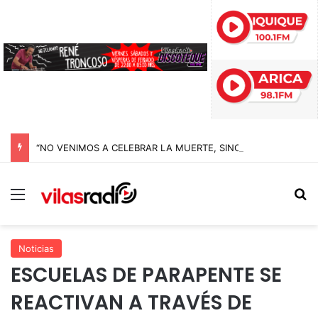
“NO VENIMOS A CELEBRAR LA MUERTE, SINO LA VIDA”: LA EMOTIVA ROMERÍA AL CEMENTERIO QUE MARCA EL CORAZÓN DE LA FIESTA DE SAN LORENZO
Menú
B
Noticias
ESCUELAS DE PARAPENTE SE
REACTIVAN A TRAVÉS DE