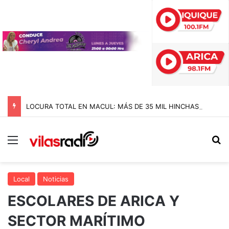
LOCURA TOTAL EN MACUL: MÁS DE 35 MIL HINCHAS DE COLO COLO LE DIERON LA BIENVENIDA A VOZINHA EN EL MONUMENTAL
Menú
B
Local
Noticias
ESCOLARES DE ARICA Y
SECTOR MARÍTIMO