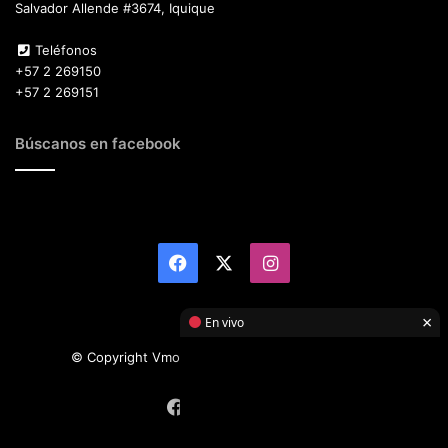
Salvador Allende #3674, Iquique
Teléfonos
+57 2 269150
+57 2 269151
Búscanos en facebook
Facebook
X
Instagram
×
En vivo
© Copyright Vmotor TI 2026, All Rights Reserved
Facebook
X
Instagram