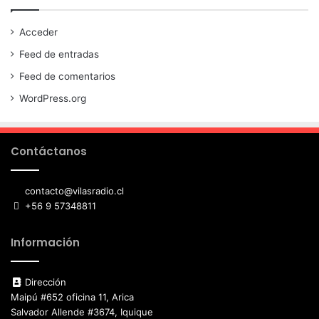
Acceder
Feed de entradas
Feed de comentarios
WordPress.org
Contáctanos
contacto@vilasradio.cl
+56 9 57348811
Información
Dirección
Maipú #652 oficina 11, Arica
Salvador Allende #3674, Iquique