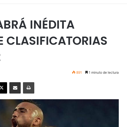
ABRÁ INÉDITA
E CLASIFICATORIAS
2
891
1 minuto de lectura
ebook
X
Enviar vía email
Imprimir