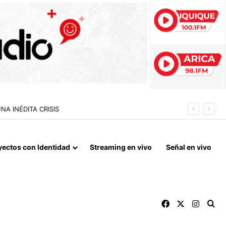
N DE ALTO TONELAJE EN CHUNGARÁ
yectos con Identidad
Streaming en vivo
Señal en vivo
Facebook
X
Instag
Bu