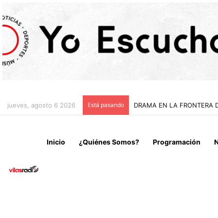
jueves, agosto 6 2026
Está pasando
PDI Y FISCALÍA DE ARIC
Inicio
¿Quiénes Somos?
Programación
N