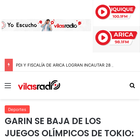
PDI Y FISCALÍA DE ARICA LOGRAN INCAUTAR 28 KILOS DE MARIHUANA OCULTOS EN UN CAMIÓN DE ALTO TONELAJE EN CHUNGARÁ
Menú
B
Deportes
GARIN SE BAJA DE LOS
JUEGOS OLÍMPICOS DE TOKIO: