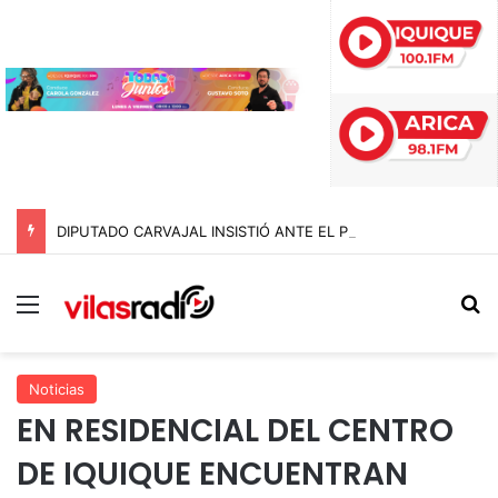
DIPUTADO CARVAJAL INSISTIÓ ANTE EL PRESIDENTE, PERO EL 10 DE AGOSTO NO SERÁ FERIADO ESTE AÑO
Menú
B
Noticias
EN RESIDENCIAL DEL CENTRO
DE IQUIQUE ENCUENTRAN