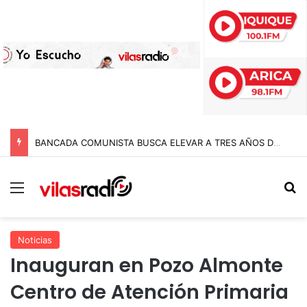
BANCADA COMUNISTA BUSCA ELEVAR A TRES AÑOS DE CÁRCEL LAS PENAS A POLICÍAS POR APREMIOS ILEGÍTIMOS EN MODIFICACIÓN A LA LEY NAIN-RETAMAL
Menú
B
Noticias
Inauguran en Pozo Almonte
Centro de Atención Primaria