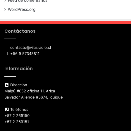
Feed de comentarios
WordPress.org
Contáctanos
contacto@vilasradio.cl
+56 9 57348811
Información
Dirección
Maipú #652 oficina 11, Arica
Salvador Allende #3674, Iquique
Teléfonos
+57 2 269150
+57 2 269151