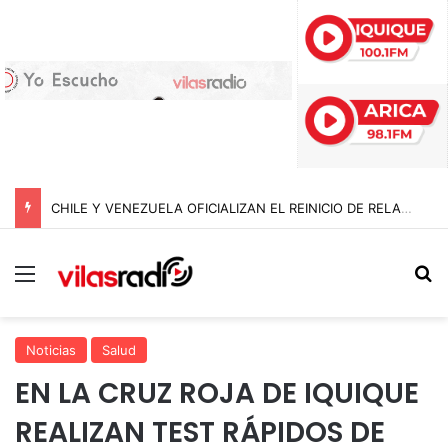
CHILE Y VENEZUELA OFICIALIZAN EL REINICIO DE RELACIONES CONSULARES Y AVANZAN HACIA LA NORMALIZACIÓN DE VÍNCULOS BILATERALES
Menú
B
Noticias
Salud
EN LA CRUZ ROJA DE IQUIQUE
REALIZAN TEST RÁPIDOS DE