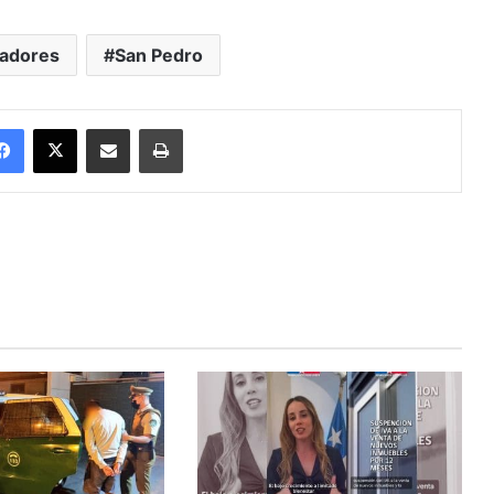
adores
San Pedro
Facebook
X
Enviar vía email
Imprimir