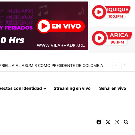
yectos con Identidad
Streaming en vivo
Señal en vivo
Facebook
X
Instag
Bu