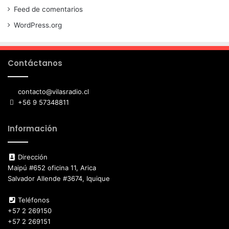
Feed de comentarios
WordPress.org
Contáctanos
contacto@vilasradio.cl
+56 9 57348811
Información
Dirección
Maipú #652 oficina 11, Arica
Salvador Allende #3674, Iquique
Teléfonos
+57 2 269150
+57 2 269151