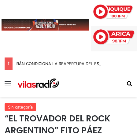
IRÁN CONDICIONA LA REAPERTURA DEL ESTRECHO DE ORMUZ Y EXIGE A ESTADOS UNIDOS EL FIN DEL BLOQUEO Y REPARACIONES DE GUERRA
Menú
B
Sin categoría
“EL TROVADOR DEL ROCK
ARGENTINO” FITO PÁEZ