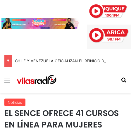
CHILE Y VENEZUELA OFICIALIZAN EL REINICIO DE RELACIONES CONSULARES Y AVANZAN HACIA LA NORMALIZACIÓN DE VÍNCULOS BILATERALES
Menú
B
Noticias
EL SENCE OFRECE 41 CURSOS
EN LÍNEA PARA MUJERES