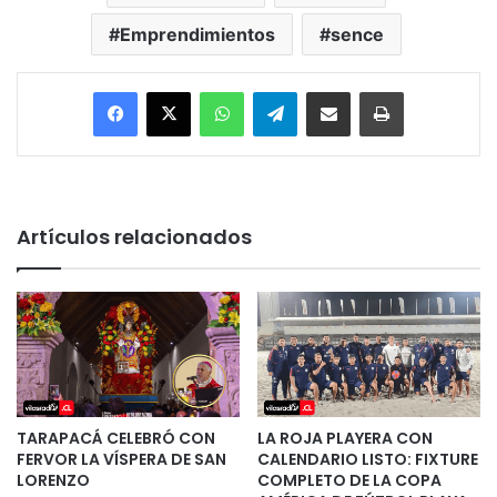
Emprendimientos
sence
Facebook
X
WhatsApp
Telegram
Enviar vía email
Imprimir
Artículos relacionados
TARAPACÁ CELEBRÓ CON
LA ROJA PLAYERA CON
FERVOR LA VÍSPERA DE SAN
CALENDARIO LISTO: FIXTURE
LORENZO
COMPLETO DE LA COPA