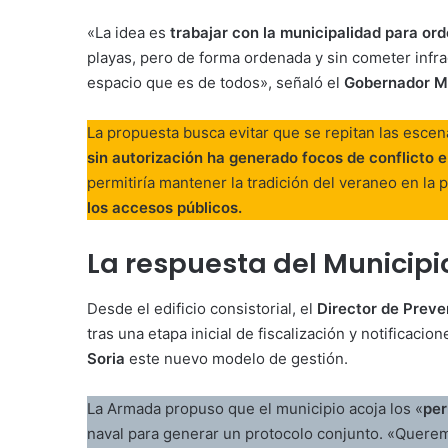
«La idea es
trabajar con la municipalidad para or
playas, pero de forma ordenada y sin cometer inf
espacio que es de todos», señaló el
Gobernador M
La propuesta busca evitar que se repitan las esce
sin autorización ha generado focos de conflicto e
permitiría mantener la tradición del veraneo en la 
los accesos públicos.
La respuesta del Municipi
Desde el edificio consistorial, el
Director de Preve
tras una etapa inicial de fiscalización y notificacio
Soria
este nuevo modelo de gestión.
La Armada propuso que el municipio acoja los «
per
naval para generar un protocolo conjunto. «Quere