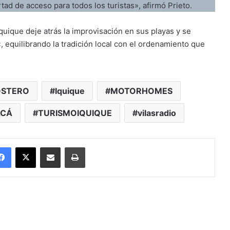
rtad de acceso para todos los turistas», afirmó Prieto.
quique deje atrás la improvisación en sus playas y se
«, equilibrando la tradición local con el ordenamiento que
STERO
Iquique
MOTORHOMES
ACÁ
TURISMOIQUIQUE
vilasradio
Facebook
X
Enviar vía email
Imprimir