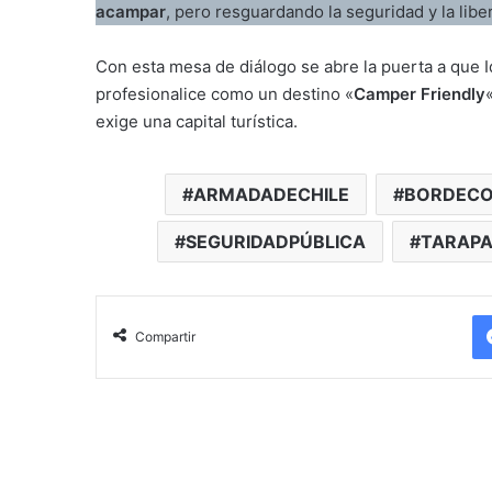
acampar
, pero resguardando la seguridad y la libe
Con esta mesa de diálogo se abre la puerta a que I
profesionalice como un destino «
Camper Friendly
exige una capital turística.
ARMADADECHILE
BORDECO
SEGURIDADPÚBLICA
TARAP
Compartir