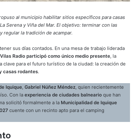
puso al municipio habilitar sitios específicos para casas
a Serena y Viña del Mar. El objetivo: terminar con las
y regular la tradición de acampar.
tener sus días contados. En una mesa de trabajo liderada
Vilas Radio participó como único medio presente
, la
lave para el futuro turístico de la ciudad: la creación de
 casas rodantes
.
de Iquique
,
Gabriel Núñez Méndez
, quien recientemente
aíso. Con la
experiencia de ciudades balneario
que han
ma solicitó formalmente a la
Municipalidad de Iquique
2027
cuente con un recinto apto para el camping
nto