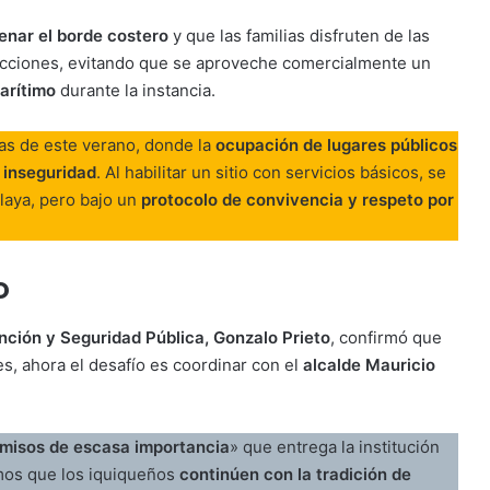
denar el borde costero
y que las familias disfruten de las
racciones, evitando que se aproveche comercialmente un
arítimo
durante la instancia.
nas de este verano, donde la
ocupación de lugares públicos
 inseguridad
. Al habilitar un sitio con servicios básicos, se
playa, pero bajo un
protocolo de convivencia y respeto por
o
nción y Seguridad Pública, Gonzalo Prieto
, confirmó que
nes, ahora el desafío es coordinar con el
alcalde Mauricio
misos de escasa importancia
» que entrega la institución
mos que los iquiqueños
continúen con la tradición de