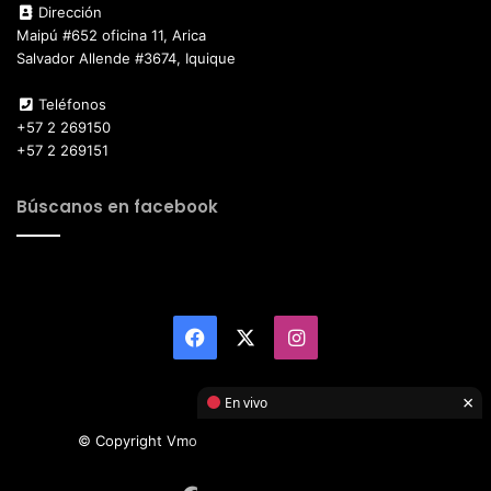
Dirección
Maipú #652 oficina 11, Arica
Salvador Allende #3674, Iquique
Teléfonos
+57 2 269150
+57 2 269151
Búscanos en facebook
Facebook
X
Instagram
×
En vivo
© Copyright Vmotor TI 2026, All Rights Reserved