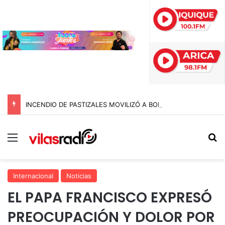
INCENDIO DE PASTIZALES MOVILIZÓ A BOMBEROS EN TARAPACÁ JUSTO AL TERMINAR LA VÍSPERA DE SAN LORENZO
Menú
B
Internacional
Noticias
EL PAPA FRANCISCO EXPRESÓ
PREOCUPACIÓN Y DOLOR POR