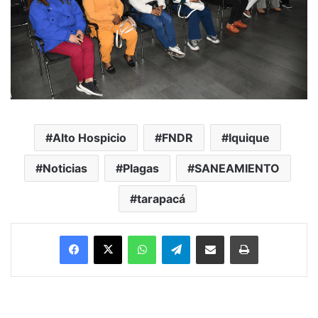
Alto Hospicio
FNDR
Iquique
Noticias
Plagas
SANEAMIENTO
tarapacá
Facebook
X
WhatsApp
Telegram
Enviar vía email
Imprimir