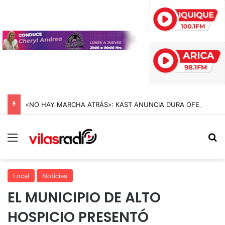
«NO HAY MARCHA ATRÁS»: KAST ANUNCIA DURA OFENSIVA CONTRA EL CRIMEN ORGANIZADO Y REIVINDICA LA MEGARREFORMA EN CADENA NACIONAL
Menú
B
Local
Noticias
EL MUNICIPIO DE ALTO
HOSPICIO PRESENTÓ