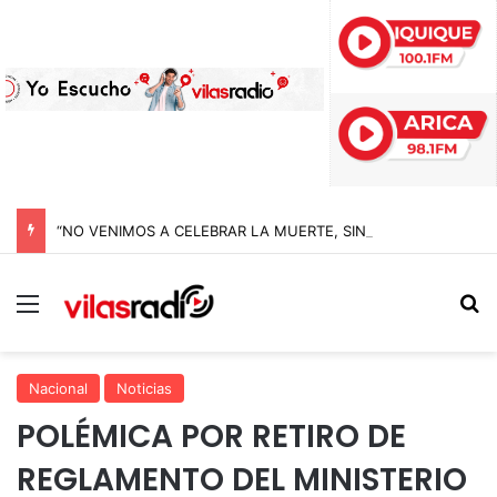
“NO VENIMOS A CELEBRAR LA MUERTE, SINO LA VIDA”: LA EMOTIVA ROMERÍA AL CEMENTERIO QUE MARCA EL CORAZÓN DE LA FIESTA DE SAN LORENZO
Menú
B
Nacional
Noticias
POLÉMICA POR RETIRO DE
REGLAMENTO DEL MINISTERIO