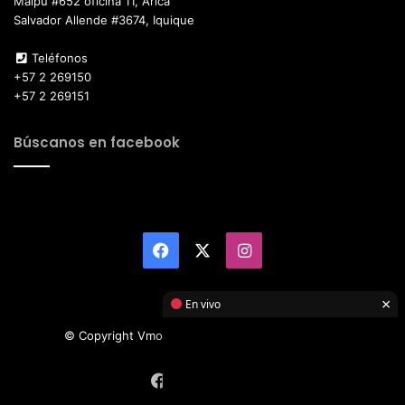
Maipú #652 oficina 11, Arica
Salvador Allende #3674, Iquique
Teléfonos
+57 2 269150
+57 2 269151
Búscanos en facebook
Facebook
X
Instagram
×
En vivo
© Copyright Vmotor TI 2026, All Rights Reserved
Facebook
X
Instagram