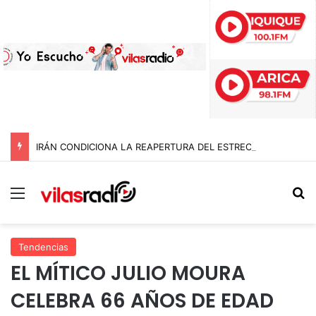
IRÁN CONDICIONA LA REAPERTURA DEL ESTRECHO DE ORMUZ Y EXIGE A ESTADOS UNIDOS EL FIN DEL BLOQUEO Y REPARACIONES DE GUERRA
Menú
B
Tendencias
EL MÍTICO JULIO MOURA
CELEBRA 66 AÑOS DE EDAD