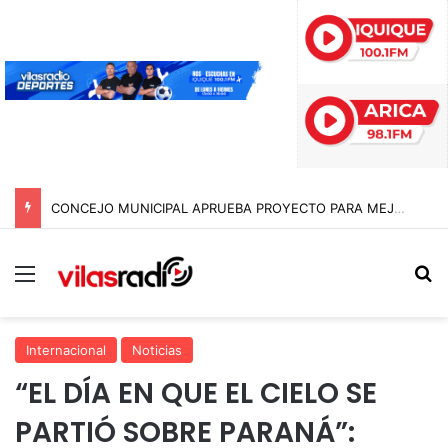
CONCEJO MUNICIPAL APRUEBA PROYECTO PARA MEJORAR EL ALUMBRADO PÚBLICO DEL SECTOR EL BORO
Menú
B
Internacional
Noticias
“EL DÍA EN QUE EL CIELO SE
PARTIÓ SOBRE PARANÁ”: