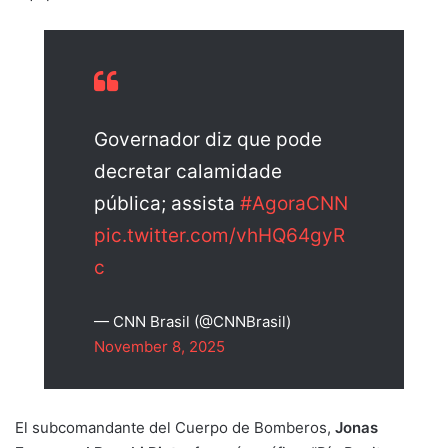
Governador diz que pode
decretar calamidade
pública; assista
#AgoraCNN
pic.twitter.com/vhHQ64gyR
c
— CNN Brasil (@CNNBrasil)
November 8, 2025
El subcomandante del Cuerpo de Bomberos,
Jonas