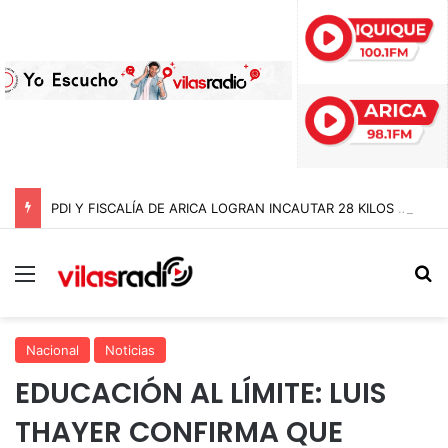
PDI Y FISCALÍA DE ARICA LOGRAN INCAUTAR 28 KILOS DE MARIHUANA OCULTOS EN UN CAMIÓN DE ALTO TONELAJE EN CHUNGARÁ
Menú
B
Nacional
Noticias
EDUCACIÓN AL LÍMITE: LUIS
THAYER CONFIRMA QUE