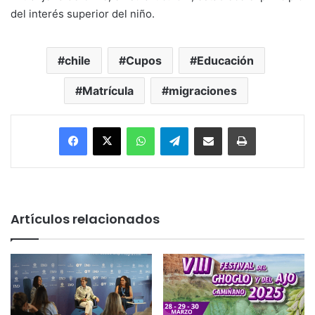
del interés superior del niño.
chile
Cupos
Educación
Matrícula
migraciones
Facebook
X
WhatsApp
Telegram
Enviar vía email
Imprimir
Artículos relacionados