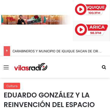
CARABINEROS Y MUNICIPIO DE IQUIQUE SACAN DE CIRCULACIÓN 10 MOTOCICLETAS Y DETIENEN A SEIS SUJETOS EN FISCALIZACIÓN NOCTURNA
Menú
B
Cultura
EDUARDO GONZÁLEZ Y LA
REINVENCIÓN DEL ESPACIO