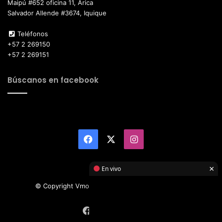
Maipú #652 oficina 11, Arica
Salvador Allende #3674, Iquique
Teléfonos
+57 2 269150
+57 2 269151
Búscanos en facebook
Facebook
X
Instagram
×
En vivo
© Copyright Vmotor TI 2026, All Rights Reserved
Facebook
X
Instagram