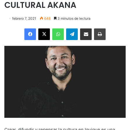
CULTURAL AKANA
febrero 7, 2021
648
3 minutos de lectura
Facebook
X
WhatsApp
Telegram
Enviar vía email
Imprimir
Crear, difundir y repensar la cultura en Iquique es una