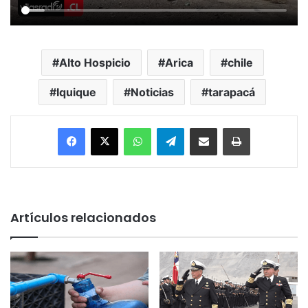
Alto Hospicio
Arica
chile
Iquique
Noticias
tarapacá
Facebook
X
WhatsApp
Telegram
Enviar vía email
Imprimir
Artículos relacionados