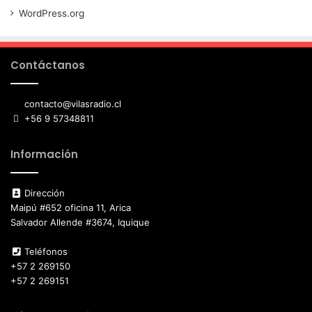
WordPress.org
Contáctanos
contacto@vilasradio.cl
+56 9 57348811
Información
Dirección
Maipú #652 oficina 11, Arica
Salvador Allende #3674, Iquique
Teléfonos
+57 2 269150
+57 2 269151