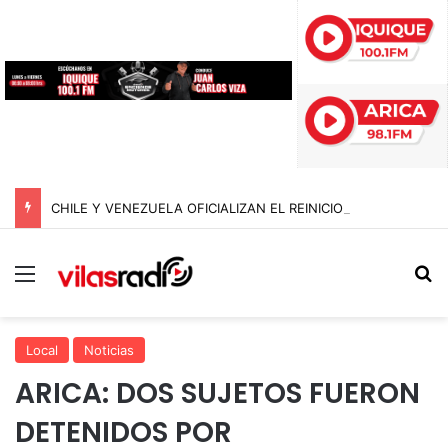
CHILE Y VENEZUELA OFICIALIZAN EL REINICIO DE RELACIONES CONSULARES Y AVANZAN HACIA LA NORMALIZACIÓN DE VÍNCULOS BILATERALES
Menú
B
Local
Noticias
ARICA: DOS SUJETOS FUERON
DETENIDOS POR