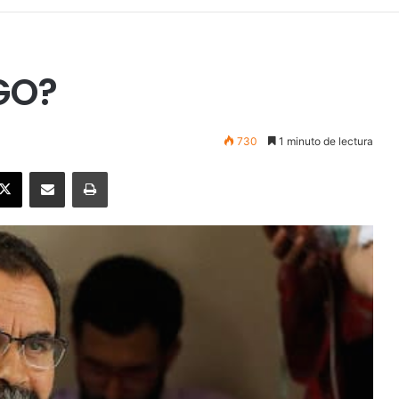
GO?
730
1 minuto de lectura
ebook
X
Enviar vía email
Imprimir