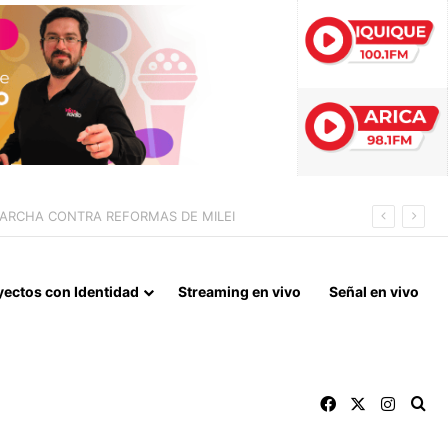
 LA NORMALIZACIÓN DE VÍNCULOS BILATERALES
yectos con Identidad
Streaming en vivo
Señal en vivo
Facebook
X
Instag
Bu