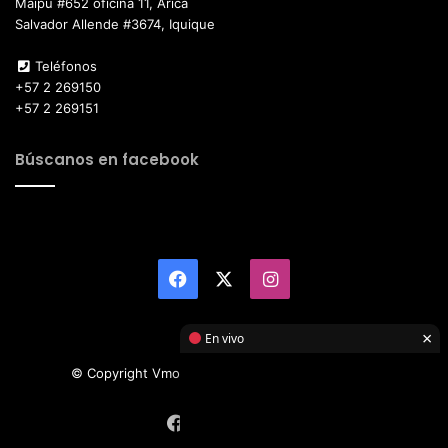
Maipú #652 oficina 11, Arica
Salvador Allende #3674, Iquique
Teléfonos
+57 2 269150
+57 2 269151
Búscanos en facebook
Facebook
X
Instagram
×
En vivo
© Copyright Vmotor TI 2026, All Rights Reserved
Facebook
X
Instagram