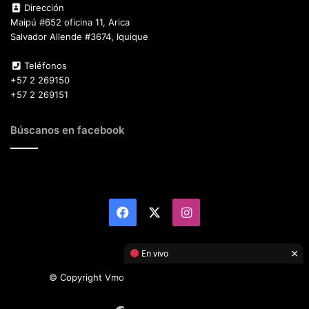
Dirección
Maipú #652 oficina 11, Arica
Salvador Allende #3674, Iquique
Teléfonos
+57 2 269150
+57 2 269151
Búscanos en facebook
Facebook
X
Instagram
×
En vivo
© Copyright Vmotor TI 2026, All Rights Reserved