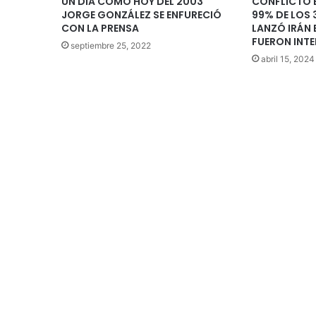
UN DÍA COMO HOY DEL 2003
CONFLICTO E
JORGE GONZÁLEZ SE ENFURECIÓ
99% DE LOS
CON LA PRENSA
LANZÓ IRÁN 
FUERON INT
septiembre 25, 2022
abril 15, 2024