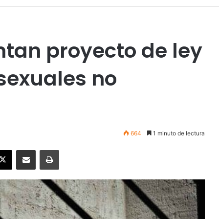
tan proyecto de ley
 sexuales no
664
1 minuto de lectura
ebook
X
Enviar vía email
Imprimir