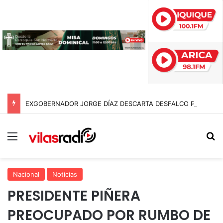
EXGOBERNADOR JORGE DÍAZ DESCARTA DESFALCO POR $95 MIL MILLONES EN EL GORE DE ARICA Y APUNTA A «ERRORES EN SUMATORIA»
Menú
B
Nacional
Noticias
PRESIDENTE PIÑERA
PREOCUPADO POR RUMBO DE