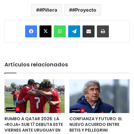
#Piñera
#Proyecto
Facebook
X
WhatsApp
Telegram
Enviar vía email
Imprimir
Artículos relacionados
RUMBO A QATAR 2026: LA
CONFIANZA Y FUTURO: EL
«ROJA» SUB 17 DEBUTA ESTE
NUEVO ACUERDO ENTRE
VIERNES ANTE URUGUAY EN
BETIS Y PELLEGRINI