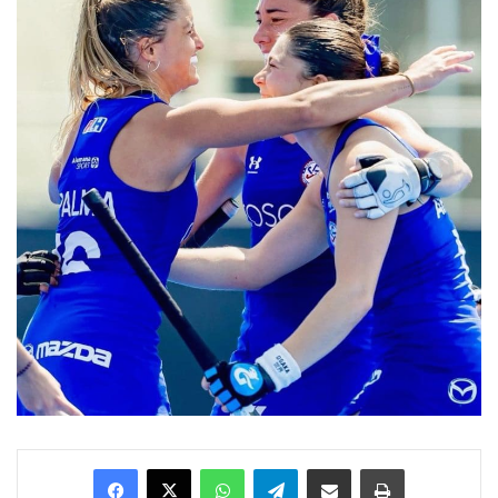
Facebook
X
WhatsApp
Telegram
Enviar vía email
Imprimir