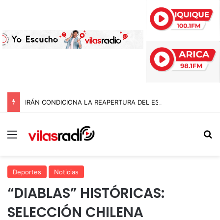
IRÁN CONDICIONA LA REAPERTURA DEL ESTRECHO DE ORMUZ Y EXIGE A ESTADOS UNIDOS EL FIN DEL BLOQUEO Y REPARACIONES DE GUERRA
Menú
B
Deportes
Noticias
“DIABLAS” HISTÓRICAS:
SELECCIÓN CHILENA