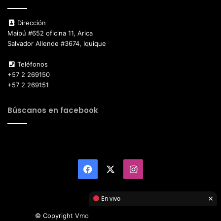
Dirección
Maipú #652 oficina 11, Arica
Salvador Allende #3674, Iquique
Teléfonos
+57 2 269150
+57 2 269151
Búscanos en facebook
Facebook
X
Instagram
×
En vivo
© Copyright Vmotor TI 2026, All Rights Reserved