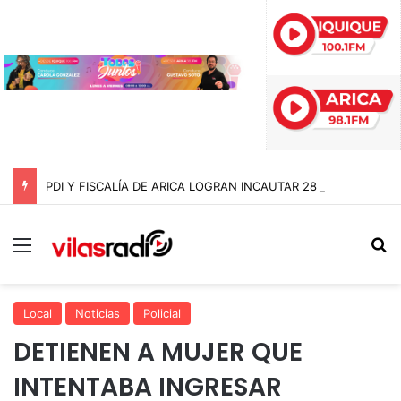
PDI Y FISCALÍA DE ARICA LOGRAN INCAUTAR 28 KILOS DE MARIHUANA OCULTOS EN UN CAMIÓN DE ALTO TONELAJE EN CHUNGARÁ
Menú
B
Local
Noticias
Policial
DETIENEN A MUJER QUE
INTENTABA INGRESAR