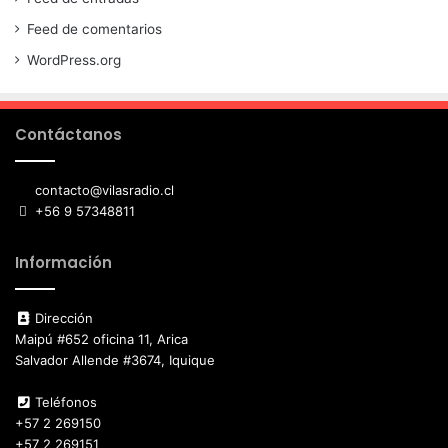
Feed de comentarios
WordPress.org
Contáctanos
contacto@vilasradio.cl
+56 9 57348811
Información
Dirección
Maipú #652 oficina 11, Arica
Salvador Allende #3674, Iquique
Teléfonos
+57 2 269150
+57 2 269151