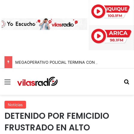
MEGAOPERATIVO POLICIAL TERMINA CON 15 DETENIDOS Y SIETE NOTIFICACIONES DE EXPULSIÓN DE EXTRANJEROS EN TARAPACÁ
Menú
B
Noticias
DETENIDO POR FEMICIDIO
FRUSTRADO EN ALTO