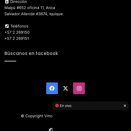
Dirección
Maipú #652 oficina 11, Arica
Salvador Allende #3674, Iquique
Teléfonos
+57 2 269150
+57 2 269151
Búscanos en facebook
Facebook
X
Instagram
×
En vivo
© Copyright Vmotor TI 2026, All Rights Reserved
Facebook
X
Instagram