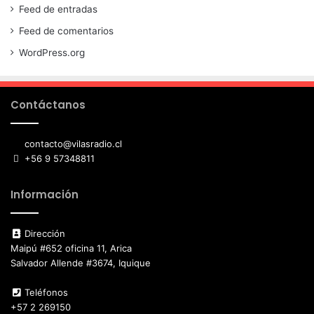
Feed de entradas
Feed de comentarios
WordPress.org
Contáctanos
contacto@vilasradio.cl
+56 9 57348811
Información
Dirección
Maipú #652 oficina 11, Arica
Salvador Allende #3674, Iquique
Teléfonos
+57 2 269150