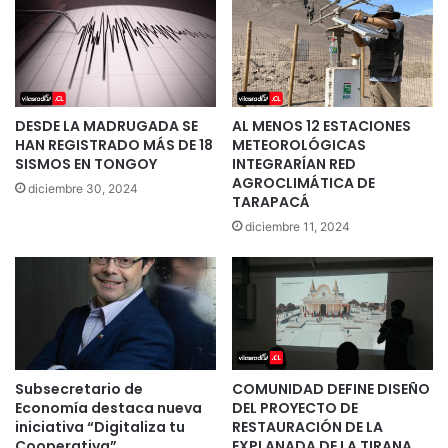
DESDE LA MADRUGADA SE
AL MENOS 12 ESTACIONES
HAN REGISTRADO MÁS DE 18
METEOROLÓGICAS
SISMOS EN TONGOY
INTEGRARÍAN RED
AGROCLIMÁTICA DE
diciembre 30, 2024
TARAPACÁ
diciembre 11, 2024
Subsecretario de
COMUNIDAD DEFINE DISEÑO
Economía destaca nueva
DEL PROYECTO DE
iniciativa “Digitaliza tu
RESTAURACIÓN DE LA
Cooperativa”
EXPLANADA DE LA TIRANA