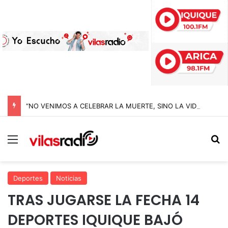
“NO VENIMOS A CELEBRAR LA MUERTE, SINO LA VIDA”: LA EMOTIVA ROMERÍA AL CEMENTERIO QUE MARCA EL CORAZÓN DE LA FIESTA DE SAN LORENZO
Menú
B
Deportes
Noticias
TRAS JUGARSE LA FECHA 14
DEPORTES IQUIQUE BAJÓ