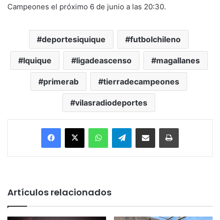
Campeones el próximo 6 de junio a las 20:30.
deportesiquique
futbolchileno
Iquique
ligadeascenso
magallanes
primerab
tierradecampeones
vilasradiodeportes
Facebook
X
WhatsApp
Telegram
Enviar vía email
Imprimir
Artículos relacionados