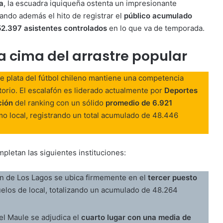
a
, la escuadra iquiqueña ostenta un impresionante
rando además el hito de registrar el
público acumulado
52.397 asistentes controlados
en lo que va de temporada.
la cima del arrastre popular
n de plata del fútbol chileno mantiene una competencia
itorio. El escalafón es liderado actualmente por
Deportes
ción
del ranking con un sólido
promedio de 6.921
o local, registrando un total acumulado de 48.446
pletan las siguientes instituciones:
ón de Los Lagos se ubica firmemente en el
tercer puesto
elos de local, totalizando un acumulado de 48.264
el Maule se adjudica el
cuarto lugar con una media de