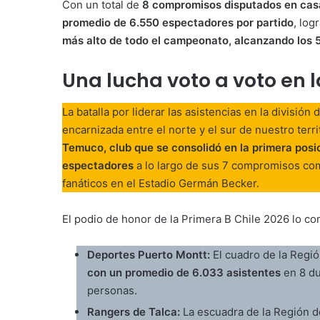
Con un total de
8 compromisos disputados en cas
promedio de 6.550 espectadores por partido
, log
más alto de todo el campeonato, alcanzando los 
Una lucha voto a voto en 
La batalla por liderar las asistencias en la divisió
encarnizada entre el norte y el sur de nuestro terr
Temuco, club que se consolidó en la primera posi
espectadores
a lo largo de sus 7 compromisos com
fanáticos en el Estadio Germán Becker.
El podio de honor de la Primera B Chile 2026 lo com
Deportes Puerto Montt:
El cuadro de la Regi
con un promedio de 6.033 asistentes
en 8 du
personas.
Rangers de Talca:
La escuadra de la Región d