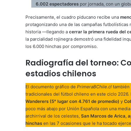
6.002 espectadores
por jornada, con un glob
Precisamente, el cuadro piducano recibe una
menci
protagonizando una de las campañas futbolísticas m
historia —llegando a
cerrar la primera rueda del 
la parcialidad rojinegra demostró una fidelidad inq
los 6.000 hinchas por compromiso.
Radiografía del torneo: C
estadios chilenos
El documento gráfico de
PrimeraBChile.cl
también 
tradicionales del fútbol chileno en este ciclo 2026.
Wanderers (5° lugar con 4.761 de promedio)
y
Cob
poco más abajo por Unión Española con una media d
archirrival de los celestes,
San Marcos de Arica, a
hinchas
en las 7 ocasiones que le ha tocado ejercer 