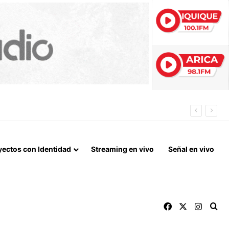
 FIN DEL BLOQUEO Y REPARACIONES DE GUERRA
yectos con Identidad
Streaming en vivo
Señal en vivo
Facebook
X
Instag
Bu