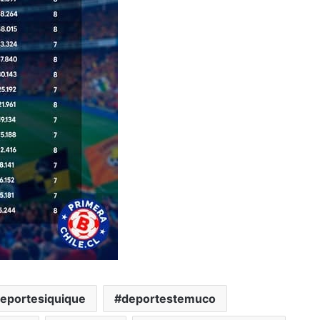
eportesiquique
deportestemuco