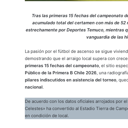
Tras las primeras 15 fechas del campeonato d
acumulado total del certamen con más de 52 mi
estrechamente por Deportes Temuco, mientras q
vanguardia de las hi
La pasión por el fútbol de ascenso se sigue viviend
demostrando que el arraigo local supera con creces
primeras 15 fechas del campeonato
, el sitio espe
Público de la Primera B Chile 2026
, una radiografí
pilares indiscutidos en asistencia del torneo
, que
nacional
.
De acuerdo con los datos oficiales arrojados por el
Celestes» ha convertido al Estadio Tierra de Camp
en condición de local.