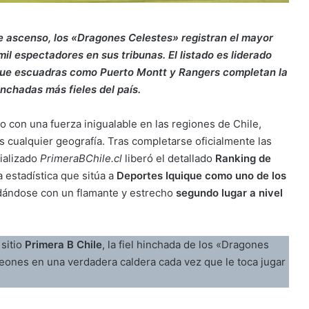
e ascenso, los «Dragones Celestes» registran el mayor
l espectadores en sus tribunas. El listado es liderado
ue escuadras como Puerto Montt y Rangers completan la
nchadas más fieles del país.
o con una fuerza inigualable en las regiones de Chile,
 cualquier geografía. Tras completarse oficialmente las
cializado
PrimeraBChile.cl
liberó el detallado
Ranking de
a estadística que sitúa a
Deportes Iquique como uno de los
dándose con un flamante y estrecho
segundo lugar a nivel
 sitio
Primera B Chile
, la fiel hinchada de los «Dragones
eones en una verdadera caldera cada vez que le toca jugar