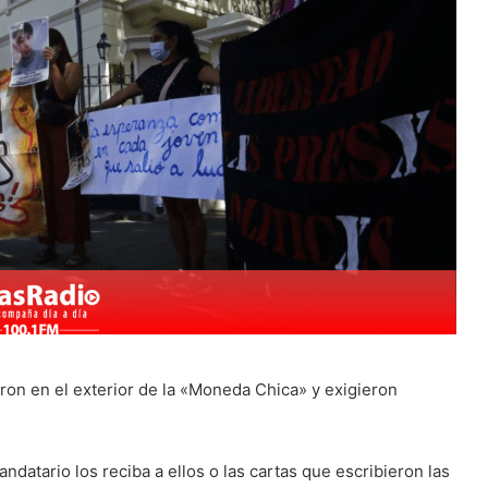
aron en el exterior de la «Moneda Chica» y exigieron
ndatario los reciba a ellos o las cartas que escribieron las