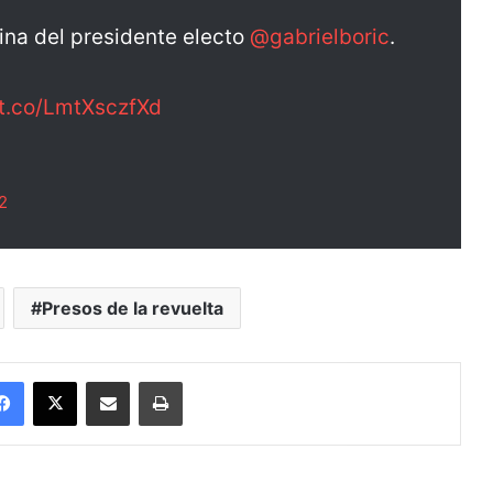
ina del presidente electo
@gabrielboric
.
/t.co/LmtXsczfXd
2
Presos de la revuelta
Facebook
X
Enviar vía email
Imprimir