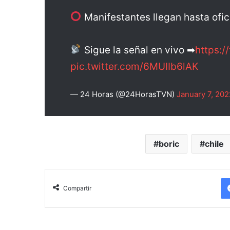
Manifestantes llegan hasta ofic
Sigue la señal en vivo ➡
https:/
pic.twitter.com/6MUIIb6lAK
— 24 Horas (@24HorasTVN)
January 7, 202
boric
chile
Compartir