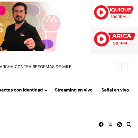
MARCHA CONTRA REFORMAS DE MILEI
yectos con Identidad
Streaming en vivo
Señal en vivo
Facebook
X
Instag
Bu