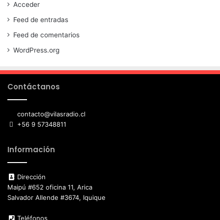
Acceder
Feed de entradas
Feed de comentarios
WordPress.org
Contáctanos
contacto@vilasradio.cl
+56 9 57348811
Información
Dirección
Maipú #652 oficina 11, Arica
Salvador Allende #3674, Iquique
Teléfonos