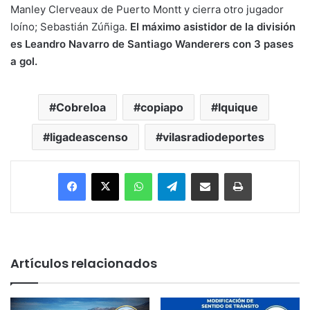
Manley Clerveaux de Puerto Montt y cierra otro jugador
loíno; Sebastián Zúñiga.
El máximo asistidor de la división
es Leandro Navarro de Santiago Wanderers con 3 pases
a gol.
Cobreloa
copiapo
Iquique
ligadeascenso
vilasradiodeportes
Facebook
X
WhatsApp
Telegram
Enviar vía email
Imprimir
Artículos relacionados