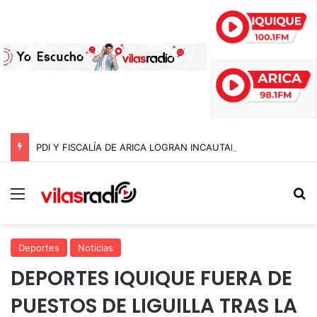
PDI Y FISCALÍA DE ARICA LOGRAN INCAUTAR 28 KILOS DE MARIHUANA OCULTOS EN UN CAMIÓN DE ALTO TONELAJE EN CHUNGARÁ
Menú
B
Deportes
Noticias
DEPORTES IQUIQUE FUERA DE
PUESTOS DE LIGUILLA TRAS LA