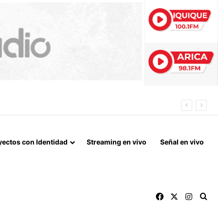
 QUE MARCA EL CORAZÓN DE LA FIESTA DE SAN LORENZO
yectos con Identidad
Streaming en vivo
Señal en vivo
Facebook
X
Instag
Bu