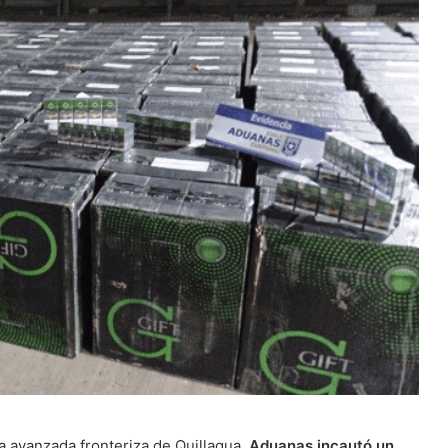
a avanzada fronteriza de Quillagua,
Aduanas incautó un