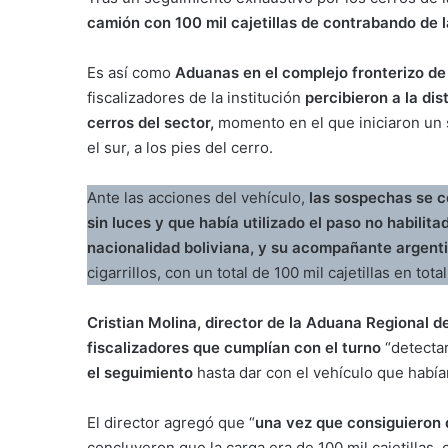
camión con 100 mil cajetillas de contrabando de l
Es así como
Aduanas en el complejo fronterizo de
fiscalizadores de la institución
percibieron a la di
cerros del sector,
momento en el que iniciaron un s
el sur, a los pies del cerro.
Ante las acciones del vehículo,
las sospechas se c
sin luces y que había utilizado el paso no habilit
nacionalidad boliviana, y su acompañante argenti
cigarrillos, con un total de 100 mil cajetillas en tot
Cristian Molina, director de la Aduana Regional de
fiscalizadores que cumplían con el turno
“detectaro
el seguimiento
hasta dar con el vehículo que habían
El director agregó que “
una vez que consiguieron 
concluyeron que la carga era de 100 mil cajetillas,