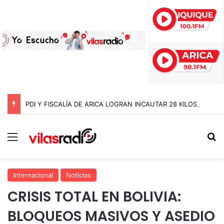
PDI Y FISCALÍA DE ARICA LOGRAN INCAUTAR 28 KILOS DE MARIHUANA OCULTOS EN UN CAMIÓN DE ALTO TONELAJE EN CHUNGARÁ
Menú
B
Internacional
Noticias
CRISIS TOTAL EN BOLIVIA:
BLOQUEOS MASIVOS Y ASEDIO