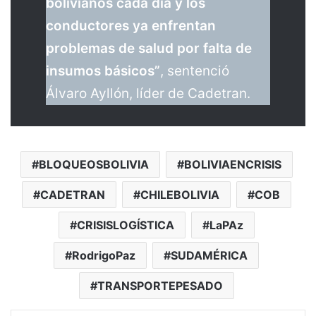
bolivianos cada día y los
conductores ya enfrentan
problemas de salud por falta de
insumos básicos”
, sentenció
Álvaro Ayllón, líder de Cadetran.
BLOQUEOSBOLIVIA
BOLIVIAENCRISIS
CADETRAN
CHILEBOLIVIA
COB
CRISISLOGÍSTICA
LaPAz
RodrigoPaz
SUDAMÉRICA
TRANSPORTEPESADO