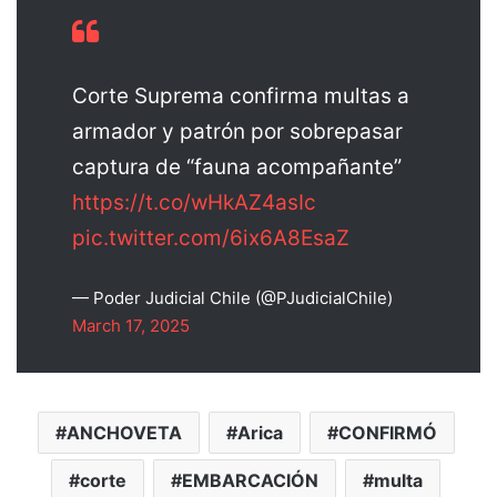
Corte Suprema confirma multas a
armador y patrón por sobrepasar
captura de “fauna acompañante”
https://t.co/wHkAZ4asIc
pic.twitter.com/6ix6A8EsaZ
— Poder Judicial Chile (@PJudicialChile)
March 17, 2025
ANCHOVETA
Arica
CONFIRMÓ
corte
EMBARCACIÓN
multa