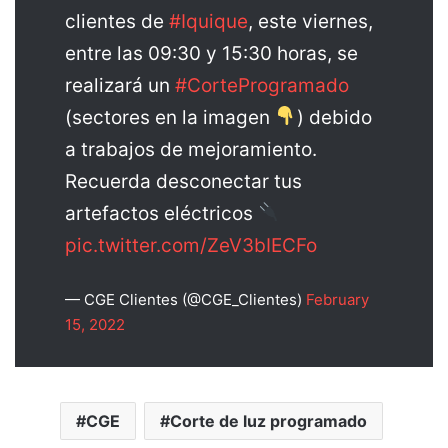
clientes de
#Iquique
, este viernes,
entre las 09:30 y 15:30 horas, se
realizará un
#CorteProgramado
(sectores en la imagen
) debido
a trabajos de mejoramiento.
Recuerda desconectar tus
artefactos eléctricos
pic.twitter.com/ZeV3bIECFo
— CGE Clientes (@CGE_Clientes)
February
15, 2022
CGE
Corte de luz programado