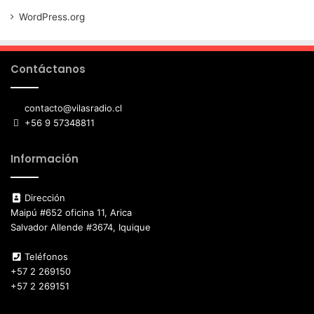
WordPress.org
Contáctanos
contacto@vilasradio.cl
+56 9 57348811
Información
Dirección
Maipú #652 oficina 11, Arica
Salvador Allende #3674, Iquique
Teléfonos
+57 2 269150
+57 2 269151